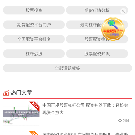
股票投资
期货行情分析
期货配资平台门户
最高杠杆配资平台
全国配资平台排名
股票配资搜狐
杠杆炒股
股票配资知识
全部话题标签
热门文章
中国正规股票杠杆公司 配资神器下载：轻松实
现资金放大
264
国内配资平台排行 广州期货配资服务，专业助