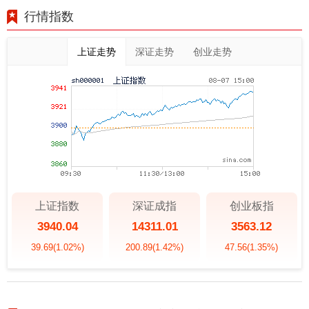
行情指数
上证走势
深证走势
创业走势
上证指数
深证成指
创业板指
3940.04
14311.01
3563.12
39.69
(1.02%)
200.89
(1.42%)
47.56
(1.35%)