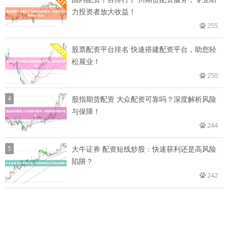
力投资者放大收益！
255
股票配资平台排名 快速搭建配资平台，助您轻
松展业！
250
4
股指期货配资 大众配资可靠吗？深度解析风险
与保障！
244
5
大牛证券 配资短线炒股：快速获利还是高风险
陷阱？
242