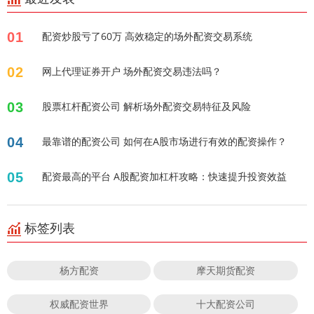
01
配资炒股亏了60万 高效稳定的场外配资交易系统
02
网上代理证券开户 场外配资交易违法吗？
03
股票杠杆配资公司 解析场外配资交易特征及风险
04
最靠谱的配资公司 如何在A股市场进行有效的配资操作？
05
配资最高的平台 A股配资加杠杆攻略：快速提升投资效益
标签列表
杨方配资
摩天期货配资
权威配资世界
十大配资公司