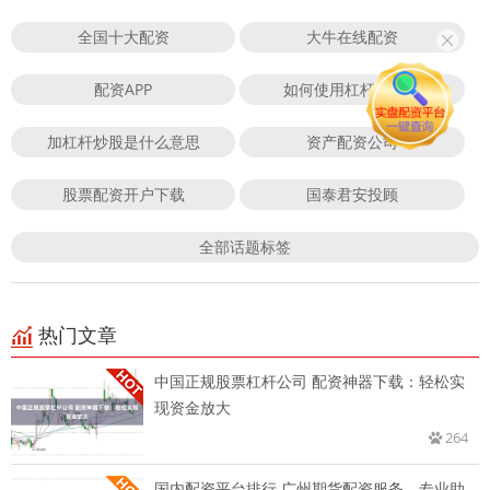
全国十大配资
大牛在线配资
配资APP
如何使用杠杆买股票
加杠杆炒股是什么意思
资产配资公司
股票配资开户下载
国泰君安投顾
全部话题标签
热门文章
中国正规股票杠杆公司 配资神器下载：轻松实
现资金放大
264
国内配资平台排行 广州期货配资服务，专业助