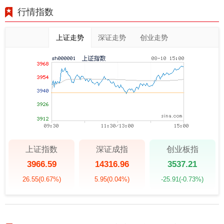
行情指数
上证走势
深证走势
创业走势
上证指数
深证成指
创业板指
3966.59
14316.96
3537.21
26.55
(0.67%)
5.95
(0.04%)
-25.91
(-0.73%)