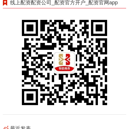
线上配资配资公司_配资官方开户_配资官网app
最近发表