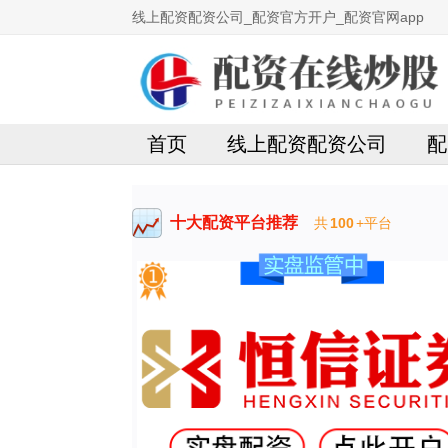
线上配资配资公司_配资官方开户_配资官网app
首页
线上配资配资公司
配
十大配资平台推荐
共
100
+平台