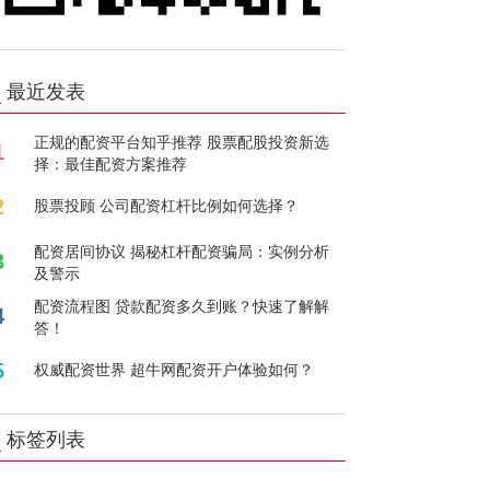
最近发表
正规的配资平台知乎推荐 股票配股投资新选
1
择：最佳配资方案推荐
2
股票投顾 公司配资杠杆比例如何选择？
配资居间协议 揭秘杠杆配资骗局：实例分析
3
及警示
配资流程图 贷款配资多久到账？快速了解解
4
答！
5
权威配资世界 超牛网配资开户体验如何？
标签列表