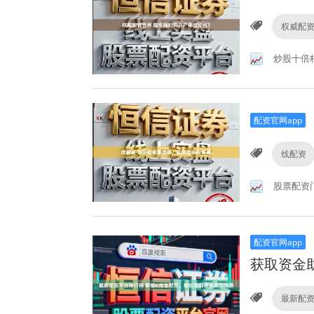
权威配
炒股十倍
配资官网app
线配资
股票配资
配资官网app
获取资金
最新配