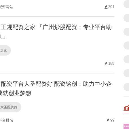
配资网站
201
正规配资之家 「广州炒股配资：专业平台助
利」
资之家
189
配资平台大圣配资好 配资铭创：助力中小企
成就创业梦想
台大圣配资好
平台排名
99