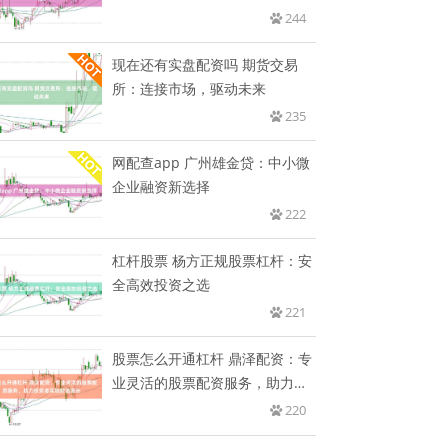
244
现在还有实盘配资吗 期货交易
所：连接市场，驱动未来
235
网配查app 广州雄金贷：中小微
企业融资新选择
222
杠杆股票 杨方正规股票杠杆：安
全高效投资之选
221
股票怎么开通杠杆 鼎泽配资：专
业灵活的股票配资服务，助力投
资
220