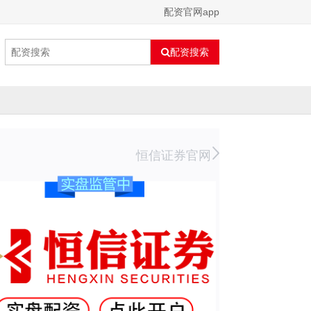
配资官网app
配资搜索
恒信证券官网