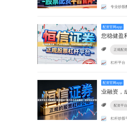
专业炒股
配资官网app
您稳健盈
正规配
杠杆平台
配资官网app
业融资，
配资平
杠杆炒股