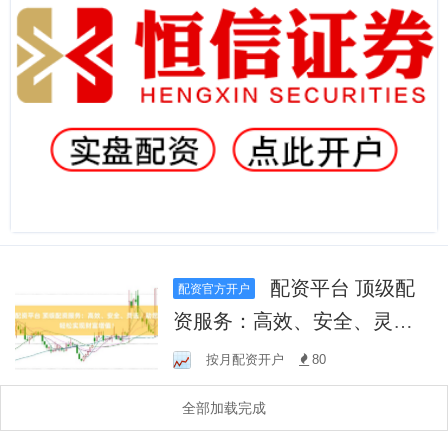
配资平台 顶级配
配资官方开户
资服务：高效、安全、灵
活，助您轻松实现财富增
按月配资开户
80
值！
全部加载完成