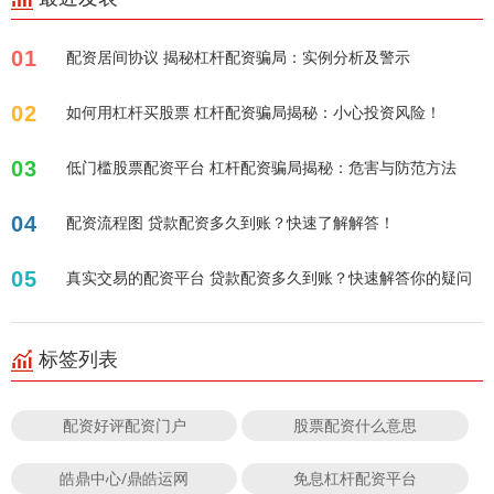
01
配资居间协议 揭秘杠杆配资骗局：实例分析及警示
02
如何用杠杆买股票 杠杆配资骗局揭秘：小心投资风险！
03
低门槛股票配资平台 杠杆配资骗局揭秘：危害与防范方法
04
配资流程图 贷款配资多久到账？快速了解解答！
05
真实交易的配资平台 贷款配资多久到账？快速解答你的疑问
标签列表
配资好评配资门户
股票配资什么意思
皓鼎中心/鼎皓运网
免息杠杆配资平台