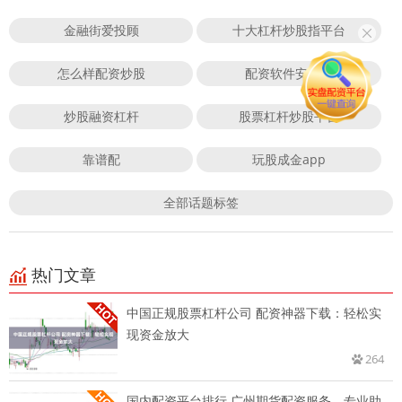
金融街爱投顾
十大杠杆炒股指平台
怎么样配资炒股
配资软件安全吗
炒股融资杠杆
股票杠杆炒股平台
靠谱配
玩股成金app
全部话题标签
热门文章
中国正规股票杠杆公司 配资神器下载：轻松实
现资金放大
264
国内配资平台排行 广州期货配资服务，专业助