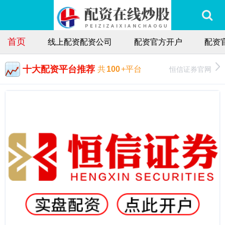
首页
线上配资配资公司
配资官方开户
配资官
十大配资平台推荐
恒信证券官网
共
100
+平台