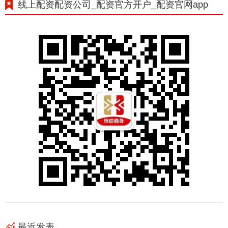
线上配资配资公司_配资官方开户_配资官网app
最近发表