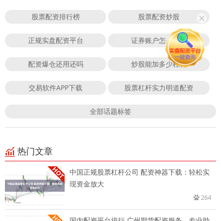
股票配资排行榜
股票配资炒股
正规实盘配资平台
证券账户怎么配资
配资爆仓还用还吗
炒股能加多少杠杆
交易软件APP下载
股票杠杆实力明道配资
全部话题标签
热门文章
中国正规股票杠杆公司 配资神器下载：轻松实
现资金放大
264
国内配资平台排行 广州期货配资服务，专业助