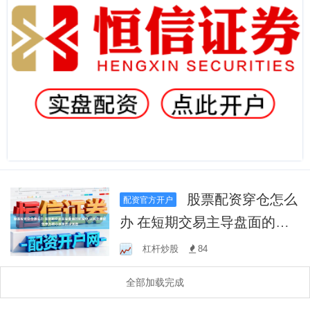
股票配资穿仓怎么
配资官方开户
办 在短期交易主导盘面的阶
段中,以机会捕捉效率为核心
杠杆炒股
84
诉求的灵活资
全部加载完成