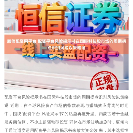
配资平台风险揭示书在国际科技股市场的周期拐点识别风险以策略
退 近期，在全球风险资产市场的指数表现与赚钱效应背离的时期
中，围绕“配资平台 风险揭示书”的话题再度升温。内蒙古若干金融
服务商估算，不少主题驱动型投资 群体在市场波动加剧时，更倾向
于通过适度运用配资平台风险揭示书来放大资金效 率，其中选择恒