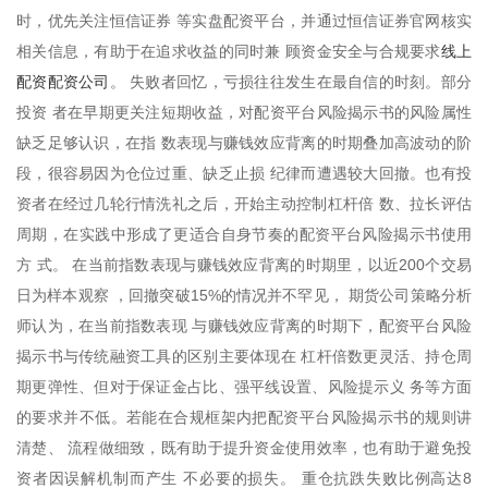
时，优先关注恒信证券 等实盘配资平台，并通过恒信证券官网核实
线上
相关信息，有助于在追求收益的同时兼 顾资金安全与合规要求
配资配资公司
。 失败者回忆，亏损往往发生在最自信的时刻。部分
投资 者在早期更关注短期收益，对配资平台风险揭示书的风险属性
缺乏足够认识，在指 数表现与赚钱效应背离的时期叠加高波动的阶
段，很容易因为仓位过重、缺乏止损 纪律而遭遇较大回撤。也有投
资者在经过几轮行情洗礼之后，开始主动控制杠杆倍 数、拉长评估
周期，在实践中形成了更适合自身节奏的配资平台风险揭示书使用
方 式。 在当前指数表现与赚钱效应背离的时期里，以近200个交易
日为样本观察 ，回撤突破15%的情况并不罕见， 期货公司策略分析
师认为，在当前指数表现 与赚钱效应背离的时期下，配资平台风险
揭示书与传统融资工具的区别主要体现在 杠杆倍数更灵活、持仓周
期更弹性、但对于保证金占比、强平线设置、风险提示义 务等方面
的要求并不低。若能在合规框架内把配资平台风险揭示书的规则讲
清楚、 流程做细致，既有助于提升资金使用效率，也有助于避免投
资者因误解机制而产生 不必要的损失。 重仓抗跌失败比例高达8