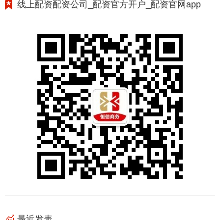
线上配资配资公司_配资官方开户_配资官网app
最近发表