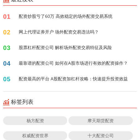
01
配资炒股亏了60万 高效稳定的场外配资交易系统
02
网上代理证券开户 场外配资交易违法吗？
03
股票杠杆配资公司 解析场外配资交易特征及风险
04
最靠谱的配资公司 如何在A股市场进行有效的配资操作？
05
配资最高的平台 A股配资加杠杆攻略：快速提升投资效益
标签列表
杨方配资
摩天期货配资
权威配资世界
十大配资公司