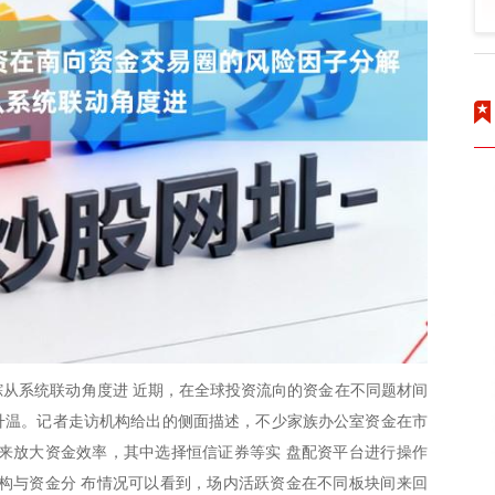
从系统联动角度进 近期，在全球投资流向的资金在不同题材间
度升温。记者走访机构给出的侧面描述，不少家族办公室资金在市
来放大资金效率，其中选择恒信证券等实 盘配资平台进行操作
构与资金分 布情况可以看到，场内活跃资金在不同板块间来回