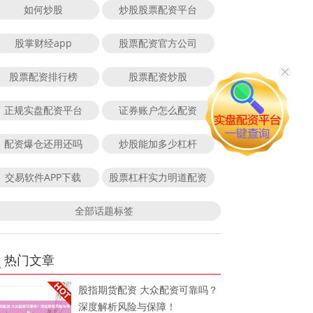
如何炒股
炒股股票配资平台
股掌财经app
股票配资官方公司
股票配资排行榜
股票配资炒股
正规实盘配资平台
证券账户怎么配资
配资爆仓还用还吗
炒股能加多少杠杆
交易软件APP下载
股票杠杆实力明道配资
全部话题标签
热门文章
股指期货配资 大众配资可靠吗？
深度解析风险与保障！