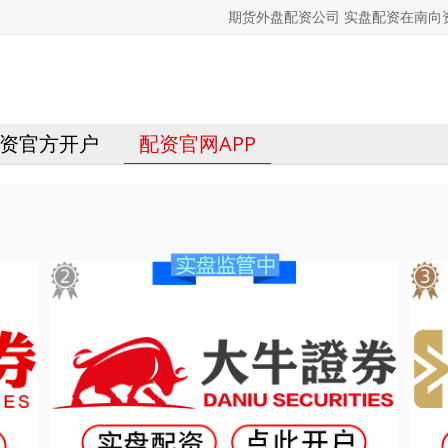
期货外盘配资公司 实盘配资在南向
资官方开户
配资官网APP