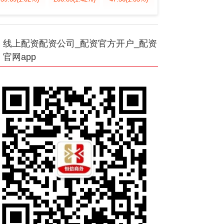
线上配资配资公司_配资官方开户_配资
官网app