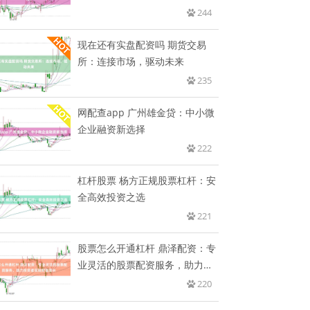
244
现在还有实盘配资吗 期货交易
所：连接市场，驱动未来
235
网配查app 广州雄金贷：中小微
企业融资新选择
222
杠杆股票 杨方正规股票杠杆：安
全高效投资之选
221
股票怎么开通杠杆 鼎泽配资：专
业灵活的股票配资服务，助力投
资
220