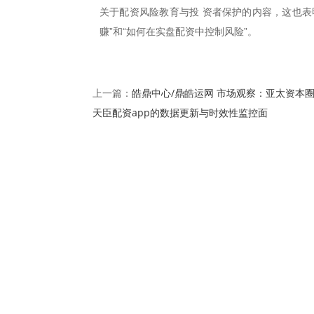
关于配资风险教育与投 资者保护的内容，这也表
赚”和“如何在实盘配资中控制风险”。
皓鼎中心/鼎皓运网 市场观察：亚太资本
上一篇：
天臣配资app的数据更新与时效性监控面