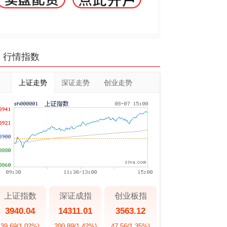
行情指数
上证走势
深证走势
创业走势
上证指数
深证成指
创业板指
3940.04
14311.01
3563.12
39.69
(1.02%)
200.89
(1.42%)
47.56
(1.35%)