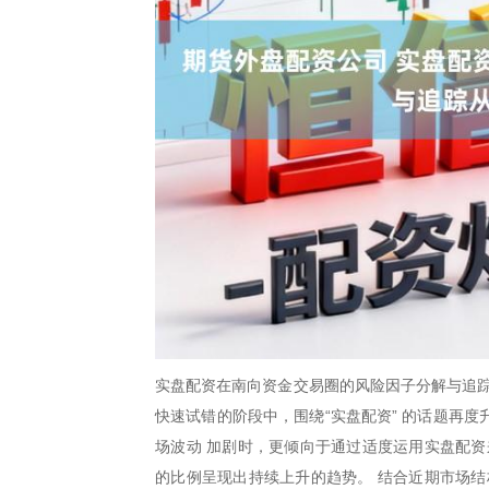
实盘配资在南向资金交易圈的风险因子分解与追踪
快速试错的阶段中，围绕“实盘配资” 的话题再
场波动 加剧时，更倾向于通过适度运用实盘配资
的比例呈现出持续上升的趋势。 结合近期市场结