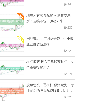
244
现在还有实盘配资吗 期货交易
所：连接市场，驱动未来
235
网配查app 广州雄金贷：中小微
企业融资新选择
222
杠杆股票 杨方正规股票杠杆：安
全高效投资之选
221
股票怎么开通杠杆 鼎泽配资：专
业灵活的股票配资服务，助力投
资
220