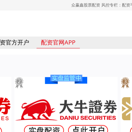
众赢鑫股票配资 风控专栏：配
资官方开户
配资官网APP