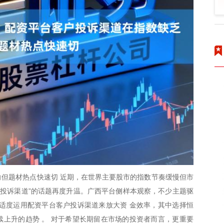
但题材热点快速切 近期，在世界主要股市的指数节奏缓慢但市
户投诉渠道”的话题再度升温。广西平台侧样本观察，不少主题驱
适度运用配资平台客户投诉渠道来放大资 金效率，其中选择恒
上升的趋势 。 对于希望长期留在市场的投资者而言，更重要