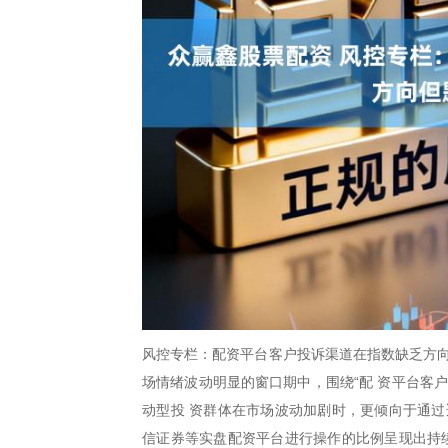
风控专栏：配资平台客户投诉渠道在指数缺乏方向
场情绪波动明显的窗口期中，围绕“配 资平台客
动型投 资群体在市场波动加剧时，更倾向于通过
信证券等实盘配资平台进行操作的比例呈现出持续