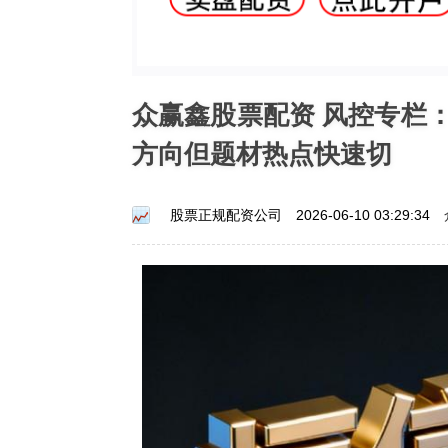
众赢鑫股票配资 风控专栏
方向但题材热点快速切
股票正规配资公司
2026-06-10 03:29:34